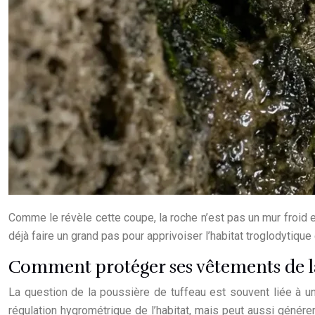
Comme le révèle cette coupe, la roche n’est pas un mur froid e
déjà faire un grand pas pour apprivoiser l’habitat troglodytiqu
Comment protéger ses vêtements de la
La question de la poussière de tuffeau est souvent liée à une 
régulation hygrométrique de l’habitat, mais peut aussi génér