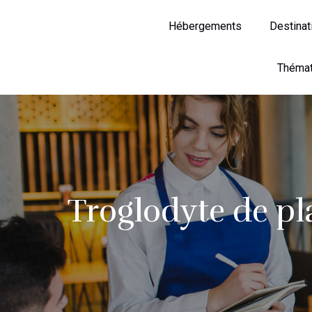
Hébergements
Destinat
Thémat
Troglodyte de pla