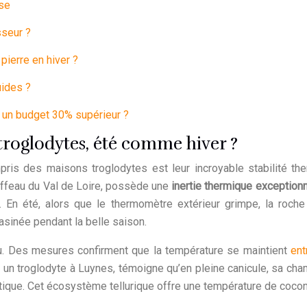
use
sseur ?
ierre en hiver ?
uides ?
e un budget 30% supérieur ?
s troglodytes, été comme hiver ?
ris des maisons troglodytes est leur incroyable stabilité the
tuffeau du Val de Loire, possède une
inertie thermique exceptionn
. En été, alors que le thermomètre extérieur grimpe, la roche
asinée pendant la belle saison.
peu. Des mesures confirment que la température se maintient
ent
n troglodyte à Luynes, témoigne qu’en pleine canicule, sa chamb
tique. Cet écosystème tellurique offre une température de cocon, 