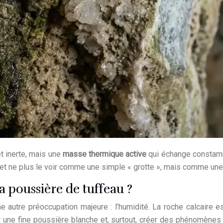
t inerte, mais une
masse thermique active
qui échange constamme
e et ne plus le voir comme une simple « grotte », mais comme une 
 poussière de tuffeau ?
autre préoccupation majeure : l’humidité. La roche calcaire est 
er une fine poussière blanche et, surtout, créer des phénomène