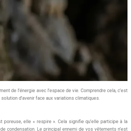
nt de l’énergie avec l’espace de vie. Comprendre cela, c’est
solution d’avenir face aux variations climatiques.
poreuse, elle « respire ». Cela signifie qu’elle participe à la
s de condensation. Le principal ennemi de vos vêtements n’est