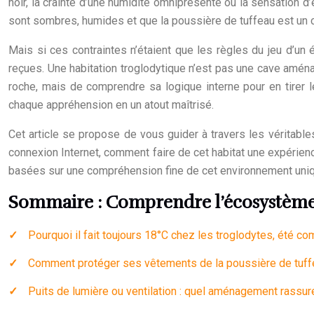
noir, la crainte d’une humidité omniprésente ou la sensation
sont sombres, humides et que la poussière de tuffeau est un 
Mais si ces contraintes n’étaient que les règles du jeu d’un
reçues. Une habitation troglodytique n’est pas une cave aménag
roche, mais de comprendre sa logique interne pour en tirer le
chaque appréhension en un atout maîtrisé.
Cet article se propose de vous guider à travers les véritables
connexion Internet, comment faire de cet habitat une expérienc
basées sur une compréhension fine de cet environnement uniq
Sommaire : Comprendre l’écosystème d
Pourquoi il fait toujours 18°C chez les troglodytes, été c
Comment protéger ses vêtements de la poussière de tuff
Puits de lumière ou ventilation : quel aménagement rassur