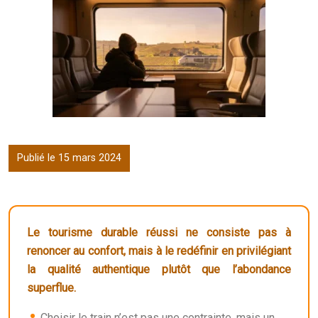
Publié le 15 mars 2024
Le tourisme durable réussi ne consiste pas à
renoncer au confort, mais à le redéfinir en privilégiant
la qualité authentique plutôt que l’abondance
superflue.
Choisir le train n’est pas une contrainte, mais un